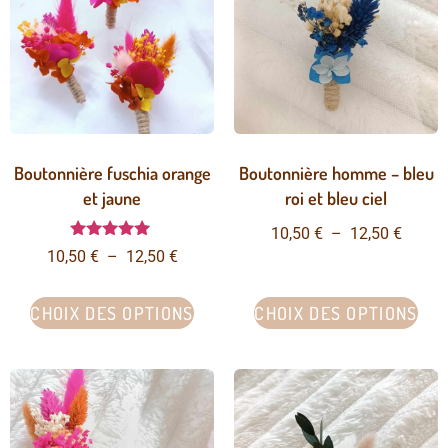
Boutonnière fuschia orange
Boutonnière homme – bleu
et jaune
roi et bleu ciel
10,50
€
–
12,50
€
Note
10,50
€
–
12,50
€
5.00
sur 5
CHOIX DES OPTIONS
CHOIX DES OPTIONS