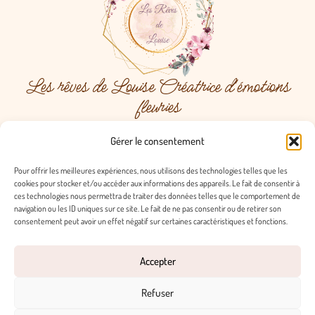
Les rêves de Louise Créatrice d'émotions
fleuries
Menu
Gérer le consentement
Pour offrir les meilleures expériences, nous utilisons des technologies telles que les
cookies pour stocker et/ou accéder aux informations des appareils. Le fait de consentir à
ces technologies nous permettra de traiter des données telles que le comportement de
Contact
navigation ou les ID uniques sur ce site. Le fait de ne pas consentir ou de retirer son
consentement peut avoir un effet négatif sur certaines caractéristiques et fonctions.
contact@lesrevesdelouise.fr
@lesrevesdelouise
les rêves de louise
Accepter
Pages obligatoires
Refuser
Conditions Générales de Vente
Politique de confidentialité