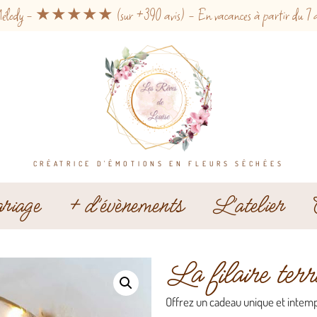
ar Mélody - ★★★★★ (sur +390 avis) - En vacances à partir du 7 août.
CRÉATRICE D'ÉMOTIONS EN FLEURS SÉCHÉES
iage
+ d’évènements
L’atelier
La filaire terr
Offrez un cadeau unique et intem