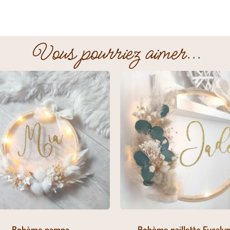
Vous pourriez aimer...
Bohème pampa
Bohème paillette Eucalyp