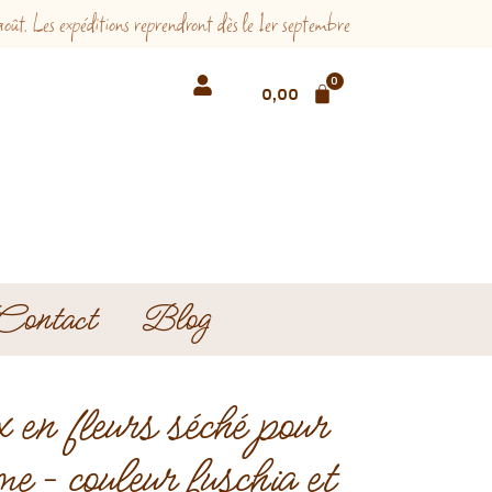
 Les expéditions reprendront dès le 1er septembre
0
0,00
€
Contact
Blog
 en fleurs séché pour
e – couleur fuschia et