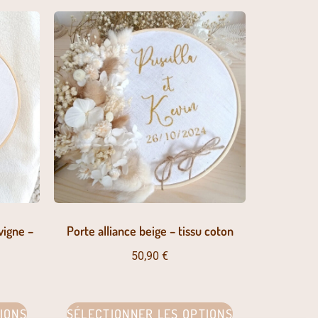
vigne –
Porte alliance beige – tissu coton
50,90
€
IONS
SÉLECTIONNER LES OPTIONS