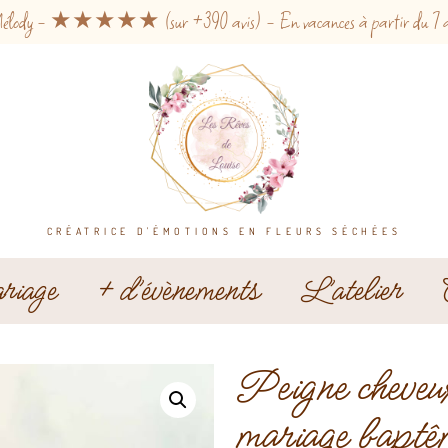
ar Mélody - ★★★★★ (sur +390 avis) - En vacances à partir du 7 août.
CRÉATRICE D'ÉMOTIONS EN FLEURS SÉCHÉES
iage
+ d’évènements
L’atelier
Peigne cheveux
mariage baptêm