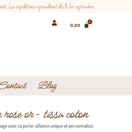
 Les expéditions reprendront dès le 1er septembre
0
0,00
€
Contact
Blog
rose or – tissu coton
iage avec ce porte-alliance unique et personnalisé,