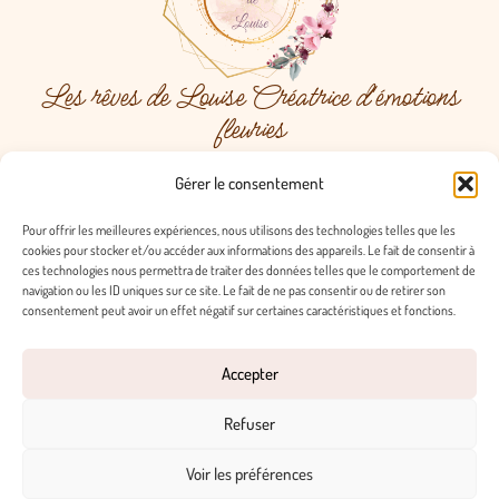
Les rêves de Louise Créatrice d'émotions
fleuries
Menu
Gérer le consentement
Pour offrir les meilleures expériences, nous utilisons des technologies telles que les
cookies pour stocker et/ou accéder aux informations des appareils. Le fait de consentir à
ces technologies nous permettra de traiter des données telles que le comportement de
Contact
navigation ou les ID uniques sur ce site. Le fait de ne pas consentir ou de retirer son
consentement peut avoir un effet négatif sur certaines caractéristiques et fonctions.
contact@lesrevesdelouise.fr
@lesrevesdelouise
les rêves de louise
Accepter
Pages obligatoires
Refuser
Conditions Générales de Vente
Politique de confidentialité
Mentions légales
Voir les préférences